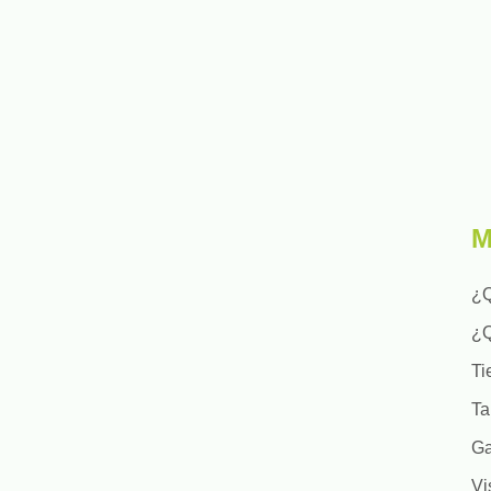
M
¿Q
¿
Ti
Ta
Ga
Vi