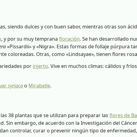
as, siendo dulces y con buen sabor, mientras otras son áci
n
, y por su muy temprana
floración
. Se han desarrollado 
era
«Pissardii» y «Nigra». Estas formas de follaje púrpura t
te coloreadas. Otras, como «Lindsayae», tienen flores rosa p
 variedades por
injerto
. Vive en muchos climas: cálidos y frío
ar. syriaca
o
Mirabelle
.
as 38 plantas que se utilizan para preparar las
flores de B
d. Sin embargo, de acuerdo con la Investigación del Cáncer 
an controlar, curar o prevenir ningún tipo de enfermedad, 