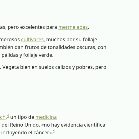
das, pero excelentes para
mermeladas
.
numerosos
cultivares
, muchos por su follaje
ambién dan frutos de tonalidades oscuras, con
álidas y follaje verde.
s. Vegeta bien en suelos calizos y pobres, pero
4
ach
,
​ un tipo de
medicina
del Reino Unido, «no hay evidencia científica
5
incluyendo el cáncer».