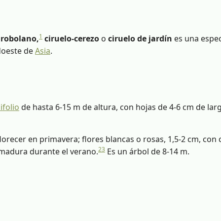
1
irobolano,
​
ciruelo-cerezo
o
ciruelo de jardín
es una espe
udoeste de
Asia
.
ifolio
de hasta 6-15 m de altura, con hojas de 4-6 cm de lar
orecer en primavera; flores blancas o rosas, 1,5-2 cm, con 
2
3
 madura durante el verano.
​ Es un árbol de 8-14 m.