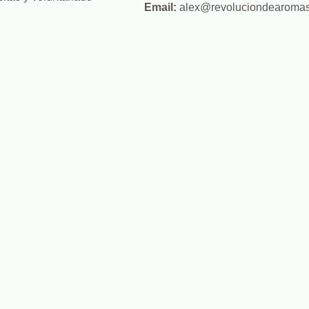
Email:
alex@revoluciondearoma