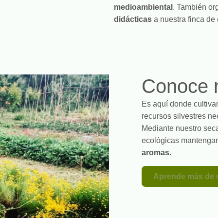
medioambiental
. También o
didácticas
a nuestra finca de 
Conoce n
Es aquí donde cultiv
recursos silvestres n
Mediante nuestro seca
ecológicas mantengan
aromas.
Aprende más de 