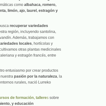
omáticas como
albahaca, romero,
ta, limón, ajo, laurel, estragón y
 busca
recuperar variedades
stra región, incluyendo santolina,
lavandín. Además, trabajamos con
ariedades locales
, hortícolas y
cultivamos otras
plantas medicinales
leriana y estragón francés, entre
tro entusiasmo por crear productos
a nuestra
pasión por la naturaleza
, la
 entornos rurales, nació Lurreko
ursos de formación, tallere
s
sobre
iento, y educación