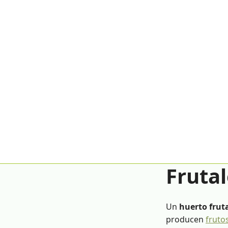
Fruta
Un
huerto frut
producen
fruto